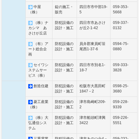
中屋
錠の施工・
四日市市中部19-
059-353-
（株）
販売
5
5668
（株）ナ
防犯設備の
四日市市あさけ
059-337-
カシマ あ
設計・施工
が丘2-1-42
0132
さけが丘店
（有）ア
防犯設備の
員弁郡東員町笹
0594-75-
ート総合企
設計・施工
尾西1-37-6
0880
画
セイワシ
防犯設備の
四日市市別名1-
059-333-
ステムサー
設計・施工
18-7
3828
ビス（株）
創造住建
防犯設備の
松阪市大黒田町
0598-25-
設計・施工
1847－2
3680
菱工産業
防犯設備の
津市島崎町209-
059-228-
（株）
設計・施工
2
9339
（株）大
防犯設備の
津市船頭町津興
059-226-
弘通信シス
設計・施工
3422
5551
テム
三重電業
防犯設備の
津市あのつ台4－
059-232-