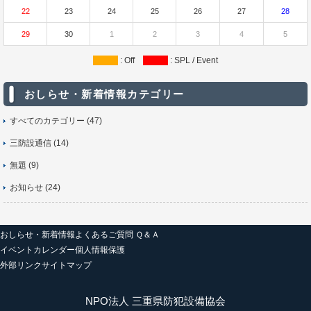
22
23
24
25
26
27
28
29
30
1
2
3
4
5
: Off
: SPL / Event
おしらせ・新着情報カテゴリー
すべてのカテゴリー (47)
三防設通信 (14)
無題 (9)
お知らせ (24)
おしらせ・新着情報
よくあるご質問 Ｑ＆Ａ
イベントカレンダー
個人情報保護
外部リンク
サイトマップ
NPO法人 三重県防犯設備協会