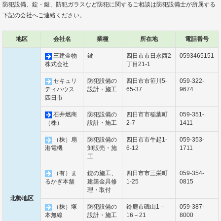
防犯設備、錠・鍵、防犯ガラスなど防犯に関するご相談は防犯設備士が所属する
下記の会社へご連絡ください。
地区
会社名
業種
所在地
電話番号
三建金物
鍵
四日市市日永西2
0593465151
株式会社
丁目21-1
セキュリ
防犯設備の
四日市市笹川5-
059-322-
ティハウス
設計・施工
65-37
9674
四日市
石井燃商
防犯設備の
四日市市稲葉町
059-351-
（株）
設計・施工
2-7
1411
（株）扇
防犯設備の
四日市市牛起1-
059-353-
港電機
卸販売・施
6-12
1711
工
（有）ま
錠の施工、
四日市市三栄町
059-354-
るかぎ本舗
建築金具修
1-25
0815
理・取付
北勢地区
（株）塚
防犯設備の
鈴鹿市磯山1－
059-387-
本無線
設計・施工
16－21
8000