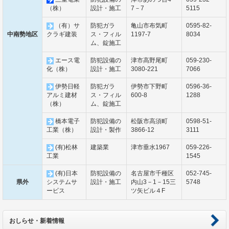
（株）
設計・施工
7－7
5115
（有）サ
防犯ガラ
亀山市布気町
0595-82-
中南勢地区
クラギ建装
ス・フィル
1197-7
8034
ム、錠施工
エース電
防犯設備の
津市高野尾町
059-230-
化（株）
設計・施工
3080-221
7066
伊勢日軽
防犯ガラ
伊勢市下野町
0596-36-
アルミ建材
ス・フィル
600-8
1288
（株）
ム、錠施工
橋本電子
防犯設備の
松阪市高須町
0598-51-
工業（株）
設計・製作
3866-12
3111
(有)松林
建築業
津市垂水1967
059-226-
工業
1545
(有)日本
防犯設備の
名古屋市千種区
052-745-
県外
システムサ
設計・施工
内山3－1－15三
5748
ービス
ツ矢ビル４F
おしらせ・新着情報