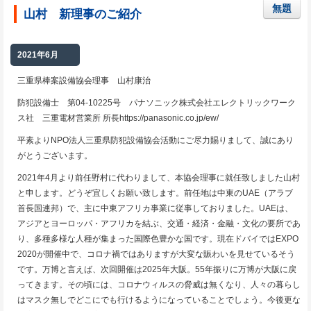
無題
山村 新理事のご紹介
2021年6月
三重県棒案設備協会理事 山村康治
防犯設備士 第04-10225号 パナソニック株式会社エレクトリックワーク
ス社 三重電材営業所 所長https://panasonic.co.jp/ew/
平素よりNPO法人三重県防犯設備協会活動にご尽力賜りまして、誠にあり
がとうございます。
2021年4月より前任野村に代わりまして、本協会理事に就任致しました山村
と申します。どうぞ宜しくお願い致します。前任地は中東のUAE（アラブ
首長国連邦）で、主に中東アフリカ事業に従事しておりました。UAEは、
アジアとヨーロッパ・アフリカを結ぶ、交通・経済・金融・文化の要所であ
り、多種多様な人種が集まった国際色豊かな国です。現在ドバイではEXPO
2020が開催中で、コロナ禍ではありますが大変な賑わいを見せているそう
です。万博と言えば、次回開催は2025年大阪。55年振りに万博が大阪に戻
ってきます。その頃には、コロナウィルスの脅威は無くなり、人々の暮らし
はマスク無しでどこにでも行けるようになっていることでしょう。今後更な