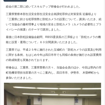
総会の第二部に続いてスキルアップ研修会が行われました。
三重県警察本部生活安全部生活安全企画課犯罪抑止対策室長 近藤様より
「三重県に於ける犯罪情勢と防犯カメラの設置について」講演いただき、続
いて当協会の藤村理事より地域の安全と防犯カメラ（カメラの必要性とプラ
イバシーの保護）のテーマで講演しました。
最後に日本防犯設備協会顧問、RBSS委員長の三澤様より「防犯カメラの機
能と設置・運用について」６０分間講演いただきました。
三重県では、平成２５年に施行された玉城町の「防犯カメラの設置及び利用
に関する条例」をはじめ今年は四日市市でも同様の条例が施行され設置費用
の助成制度も実施されております。
研修会は、三重県、三重県警察の方々、当協会会員のほか、今回は県内の市
町危機管理担当部署の方々にご案内し、四日市市、伊勢市、 木曽岬町から
参加いただきました。