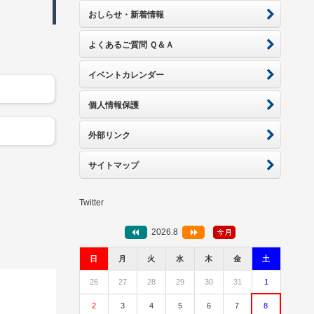
おしらせ・新着情報
よくあるご質問 Ｑ＆Ａ
イベントカレンダー
個人情報保護
外部リンク
サイトマップ
Twitter
2026.8
日
月
火
水
木
金
土
26
27
28
29
30
31
1
2
3
4
5
6
7
8