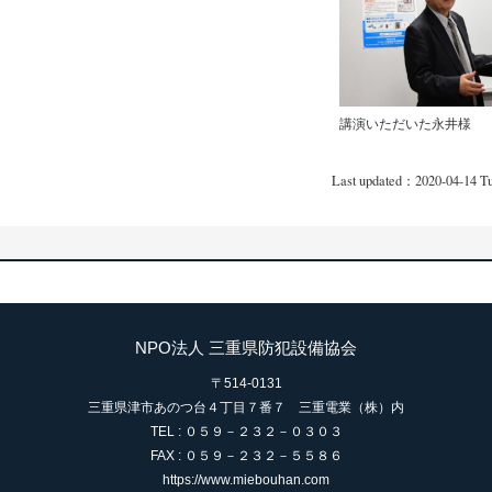
講演いただいた永井様
Last updated：2020-04-14 T
イベントカレンダー
個人情報保護
外
NPO法人 三重県防犯設備協会
〒514-0131
三重県津市あのつ台４丁目７番７ 三重電業（株）内
TEL : ０５９－２３２－０３０３
FAX : ０５９－２３２－５５８６
https://www.miebouhan.com