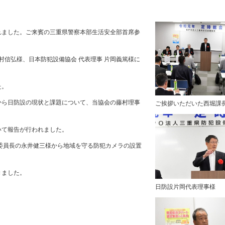
れました。ご来賓の三重県警察本部生活安全部首席参
村信弘様、日本防犯設備協会 代表理事 片岡義篤様に
た。
から日防設の現状と課題について、当協会の藤村理事
ご挨拶いただいた西堀課
いて報告が行われました。
委員長の永井健三様から地域を守る防犯カメラの設置
きました。
日防設片岡代表理事様