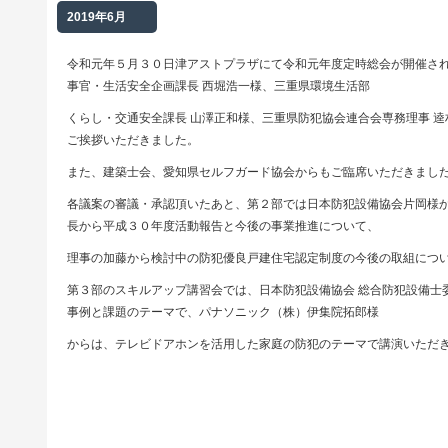
2019年6月
令和元年５月３０日津アストプラザにて令和元年度定時総会が開催さ
事官・生活安全企画課長 西堀浩一様、三重県環境生活部
くらし・交通安全課長 山澤正和様、三重県防犯協会連合会専務理事 逵
ご挨拶いただきました。
また、建築士会、愛知県セルフガード協会からもご臨席いただきまし
各議案の審議・承認頂いたあと、第２部では日本防犯設備協会片岡様
長から平成３０年度活動報告と今後の事業推進について、
理事の加藤から検討中の防犯優良戸建住宅認定制度の今後の取組につ
第３部のスキルアップ講習会では、日本防犯設備協会 総合防犯設備士
事例と課題のテーマで、パナソニック（株）伊集院拓郎様
からは、テレビドアホンを活用した家庭の防犯のテーマで講演いただ