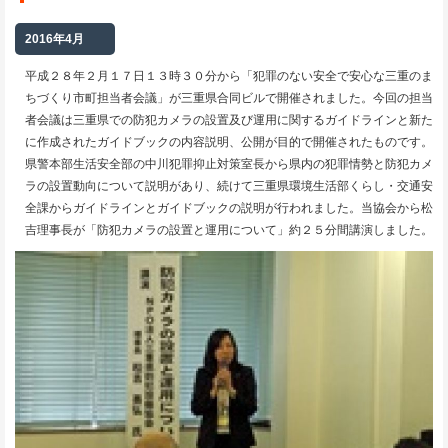
2016年4月
平成２８年２月１７日１３時３０分から「犯罪のない安全で安心な三重のま
ちづくり市町担当者会議」が三重県合同ビルで開催されました。今回の担当
者会議は三重県での防犯カメラの設置及び運用に関するガイドラインと新た
に作成されたガイドブックの内容説明、公開が目的で開催されたものです。
県警本部生活安全部の中川犯罪抑止対策室長から県内の犯罪情勢と防犯カメ
ラの設置動向について説明があり、続けて三重県環境生活部くらし・交通安
全課からガイドラインとガイドブックの説明が行われました。当協会から松
吉理事長が「防犯カメラの設置と運用について」約２５分間講演しました。