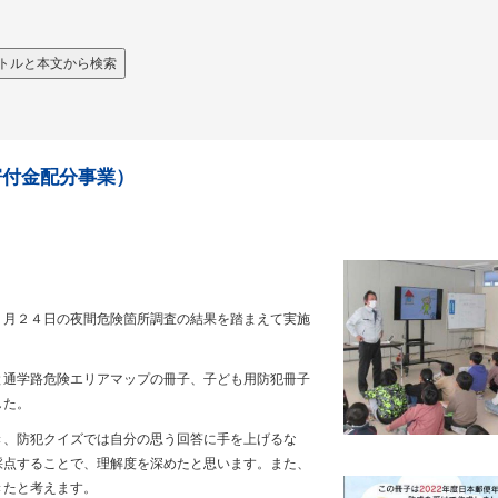
寄付金配分事業）
１月２４日の夜間危険箇所調査の結果を踏まえて実施
と通学路危険エリアマップの冊子、子ども用防犯冊子
した。
き、防犯クイズでは自分の思う回答に手を上げるな
採点することで、理解度を深めたと思います。また、
きたと考えます。