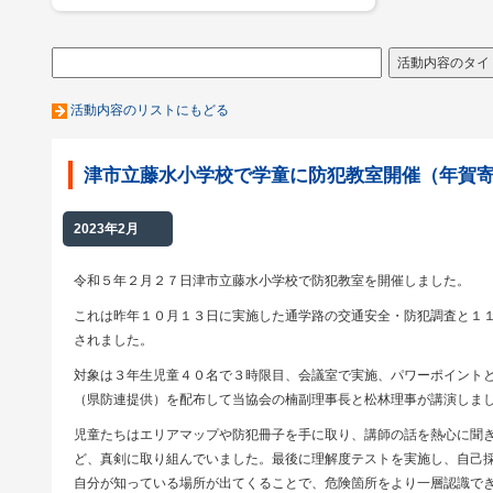
活動内容のリストにもどる
津市立藤水小学校で学童に防犯教室開催（年賀
2023年2月
令和５年２月２７日津市立藤水小学校で防犯教室を開催しました。
これは昨年１０月１３日に実施した通学路の交通安全・防犯調査と１
されました。
対象は３年生児童４０名で３時限目、会議室で実施、パワーポイント
（県防連提供）を配布して当協会の楠副理事長と松林理事が講演しま
児童たちはエリアマップや防犯冊子を手に取り、講師の話を熱心に聞
ど、真剣に取り組んでいました。最後に理解度テストを実施し、自己
自分が知っている場所が出てくることで、危険箇所をより一層認識で