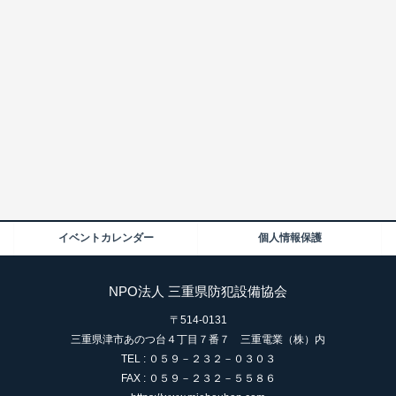
イベントカレンダー
個人情報保護
NPO法人 三重県防犯設備協会
〒514-0131
三重県津市あのつ台４丁目７番７ 三重電業（株）内
TEL : ０５９－２３２－０３０３
FAX : ０５９－２３２－５５８６